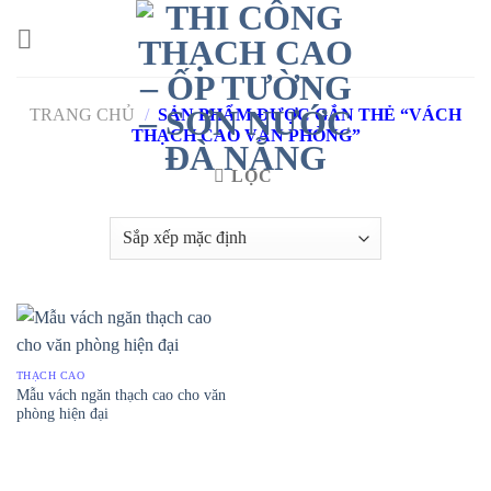
Skip
to
content
TRANG CHỦ
/
SẢN PHẨM ĐƯỢC GẮN THẺ “VÁCH
THẠCH CAO VĂN PHÒNG”
LỌC
THẠCH CAO
Mẫu vách ngăn thạch cao cho văn
phòng hiện đại