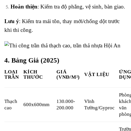
Hoàn thiện
: Kiểm tra độ phẳng, vệ sinh, bàn giao.
Lưu ý
: Kiểm tra mái tôn, thay mới/chống dột trước
khi thi công.
4. Bảng Giá (2025)
LOẠI
KÍCH
GIÁ
ỨN
VẬT LIỆU
TRẦN
THƯỚC
(VNĐ/M²)
DỤN
Phòn
Thạch
130.000-
Vĩnh
khách
600x600mm
cao
200.000
Tường/Gyproc
văn
phòn
Trườ