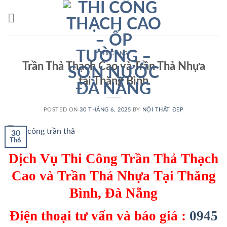
Skip
to
content
THI CÔNG
Trần Thả Thạch Cao và Trần Thả Nhựa
tại Thăng Bình
POSTED ON
30 THÁNG 6, 2025
BY
NỘI THẤT ĐẸP
30
Th6
Dịch Vụ Thi Công Trần Thả Thạch
Cao và Trần Thả Nhựa Tại Thăng
Bình, Đà Nẵng
Điện thoại tư vấn và báo giá :
0945