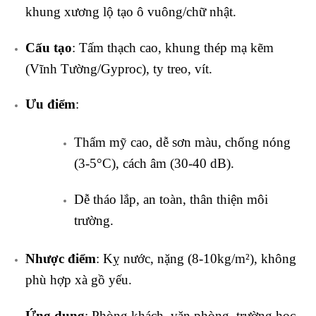
khung xương lộ tạo ô vuông/chữ nhật.
Cấu tạo
: Tấm thạch cao, khung thép mạ kẽm
(Vĩnh Tường/Gyproc), ty treo, vít.
Ưu điểm
:
Thẩm mỹ cao, dễ sơn màu, chống nóng
(3-5°C), cách âm (30-40 dB).
Dễ tháo lắp, an toàn, thân thiện môi
trường.
Nhược điểm
: Kỵ nước, nặng (8-10kg/m²), không
phù hợp xà gồ yếu.
Ứng dụng
: Phòng khách, văn phòng, trường học