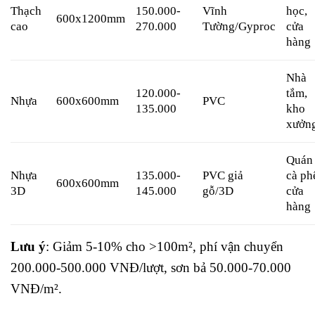
Thạch
150.000-
Vĩnh
học,
600x1200mm
cao
270.000
Tường/Gyproc
cửa
hàng
Nhà
120.000-
tắm,
Nhựa
600x600mm
PVC
135.000
kho
xưởn
Quán
Nhựa
135.000-
PVC giả
cà ph
600x600mm
3D
145.000
gỗ/3D
cửa
hàng
Lưu ý
: Giảm 5-10% cho >100m², phí vận chuyển
200.000-500.000 VNĐ/lượt, sơn bả 50.000-70.000
VNĐ/m².