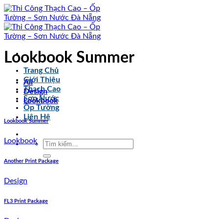
Skip
to
content
Lookbook Summer
Trang Chủ
Giới Thiệu
All
Thạch Cao
Design
Sơn Nước
Lookbook
Ốp Tường
Liên Hệ
Lookbook Summer
Lookbook
Tìm
kiếm:
Another Print Package
Design
FL3 Print Package