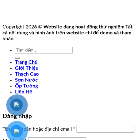
Copyright 2026 ©
Website đang hoạt động thử nghiệm.Tất
cả nội dung và hình ảnh trên website chỉ để demo và tham
khảo
Tìm
kiếm:
Trang Chủ
Giới Thiệu
Thạch Cao
Sơn Nước
Ốp Tường
Liên Hệ
Đăng nhập
Tên tài khoản hoặc địa chỉ email
*