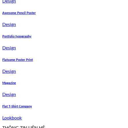
Design
Awesome Pencil Poster
Design
Portfolio typography
Design
Flatsome Poster Print
Design
Magazine
Design
Flat T-Shirt Company
Lookbook