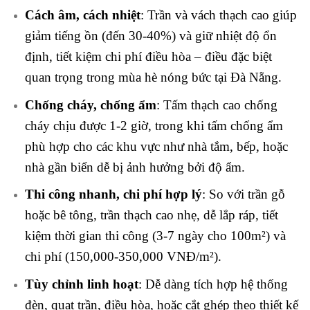
Cách âm, cách nhiệt
: Trần và vách thạch cao giúp
giảm tiếng ồn (đến 30-40%) và giữ nhiệt độ ổn
định, tiết kiệm chi phí điều hòa – điều đặc biệt
quan trọng trong mùa hè nóng bức tại Đà Nẵng.
Chống cháy, chống ẩm
: Tấm thạch cao chống
cháy chịu được 1-2 giờ, trong khi tấm chống ẩm
phù hợp cho các khu vực như nhà tắm, bếp, hoặc
nhà gần biển dễ bị ảnh hưởng bởi độ ẩm.
Thi công nhanh, chi phí hợp lý
: So với trần gỗ
hoặc bê tông, trần thạch cao nhẹ, dễ lắp ráp, tiết
kiệm thời gian thi công (3-7 ngày cho 100m²) và
chi phí (150,000-350,000 VNĐ/m²).
Tùy chỉnh linh hoạt
: Dễ dàng tích hợp hệ thống
đèn, quạt trần, điều hòa, hoặc cắt ghép theo thiết kế