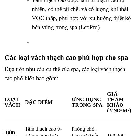
nhiên, có thể tái chế, và có lượng khí thải
VOC thấp, phù hợp với xu hướng thiết kế
bền vững trong spa (EcoPro).
Các loại vách thạch cao phù hợp cho spa
Dựa trên nhu cầu cụ thể của spa, các loại vách thạch
cao phổ biến bao gồm:
GIÁ
LOẠI
ỨNG DỤNG
THAM
ĐẶC ĐIỂM
VÁCH
TRONG SPA
KHẢO
(VNĐ/M²)
Tấm thạch cao 9-
Phòng chờ,
Tấm
160.000-
12mm, phù hợp
khu vực tiếp