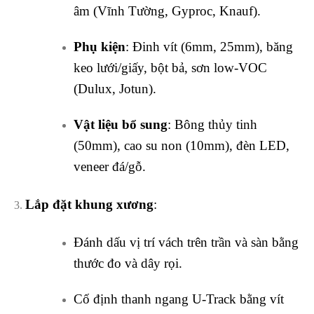
âm (Vĩnh Tường, Gyproc, Knauf).
Phụ kiện
: Đinh vít (6mm, 25mm), băng
keo lưới/giấy, bột bả, sơn low-VOC
(Dulux, Jotun).
Vật liệu bổ sung
: Bông thủy tinh
(50mm), cao su non (10mm), đèn LED,
veneer đá/gỗ.
Lắp đặt khung xương
:
Đánh dấu vị trí vách trên trần và sàn bằng
thước đo và dây rọi.
Cố định thanh ngang U-Track bằng vít