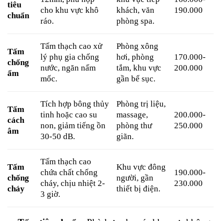
tiêu
190.000
cho khu vực khô
khách, văn
chuẩn
ráo.
phòng spa.
Tấm thạch cao xử
Phòng xông
Tấm
170.000-
lý phụ gia chống
hơi, phòng
chống
200.000
nước, ngăn nấm
tắm, khu vực
ẩm
mốc.
gần bể sục.
Tích hợp bông thủy
Phòng trị liệu,
Tấm
200.000-
tinh hoặc cao su
massage,
cách
250.000
non, giảm tiếng ồn
phòng thư
âm
30-50 dB.
giãn.
Tấm thạch cao
Tấm
Khu vực đông
190.000-
chứa chất chống
chống
người, gần
230.000
cháy, chịu nhiệt 2-
cháy
thiết bị điện.
3 giờ.