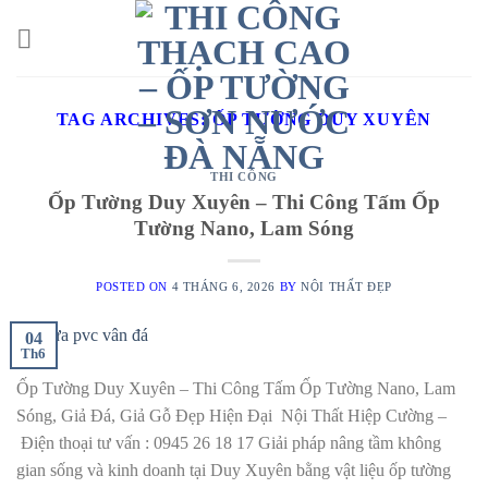
Skip
to
content
TAG ARCHIVES:
ỐP TƯỜNG DUY XUYÊN
THI CÔNG
Ốp Tường Duy Xuyên – Thi Công Tấm Ốp
Tường Nano, Lam Sóng
POSTED ON
4 THÁNG 6, 2026
BY
NỘI THẤT ĐẸP
04
Th6
Ốp Tường Duy Xuyên – Thi Công Tấm Ốp Tường Nano, Lam
Sóng, Giả Đá, Giả Gỗ Đẹp Hiện Đại Nội Thất Hiệp Cường –
Điện thoại tư vấn : 0945 26 18 17 Giải pháp nâng tầm không
gian sống và kinh doanh tại Duy Xuyên bằng vật liệu ốp tường