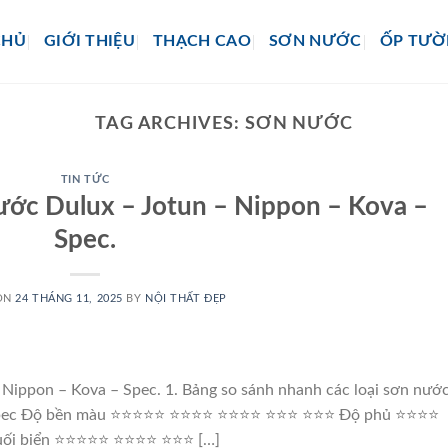
CHỦ
GIỚI THIỆU
THẠCH CAO
SƠN NƯỚC
ỐP TƯ
TAG ARCHIVES:
SƠN NƯỚC
TIN TỨC
nước Dulux – Jotun – Nippon – Kova –
Spec.
ON
24 THÁNG 11, 2025
BY
NỘI THẤT ĐẸP
 Nippon – Kova – Spec. 1. Bảng so sánh nhanh các loại sơn nướ
a Spec Độ bền màu ⭐⭐⭐⭐⭐ ⭐⭐⭐⭐ ⭐⭐⭐⭐ ⭐⭐⭐ ⭐⭐⭐ Độ phủ ⭐⭐⭐⭐
ối biển ⭐⭐⭐⭐⭐ ⭐⭐⭐⭐ ⭐⭐⭐ […]