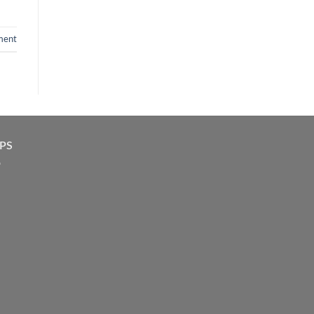
ment
PS