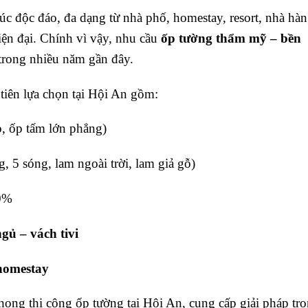
rúc độc đáo, đa dạng từ nhà phố, homestay, resort, nhà hà
iện đại. Chính vì vậy, nhu cầu
ốp tường thẩm mỹ – bền
rong nhiều năm gần đây.
tiên lựa chọn tại Hội An gồm:
 ốp tấm lớn phẳng)
, 5 sóng, lam ngoài trời, lam giả gỗ)
0%
ủ – vách tivi
 homestay
hong thi công ốp tường tại Hội An, cung cấp giải pháp tr