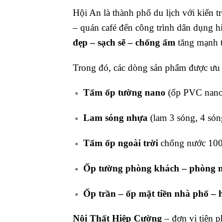
Hội An là thành phố du lịch với kiến t
– quán café đến công trình dân dụng h
đẹp – sạch sẽ – chống ẩm
tăng mạnh t
Trong đó, các dòng sản phẩm được ưu 
Tấm ốp tường nano
(ốp PVC nano,
Lam sóng nhựa
(lam 3 sóng, 4 sóng
Tấm ốp ngoài trời
chống nước 10
Ốp tường phòng khách – phòng ng
Ốp trần – ốp mặt tiền nhà phố –
Nội Thất Hiệp Cường
– đơn vị tiên p