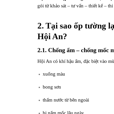
gói từ khảo sát – tư vấn – thiết kế – th
2. Tại sao ốp tường l
Hội An?
2.1. Chống ẩm – chống mốc 
Hội An có khí hậu ẩm, đặc biệt vào mù
xuống màu
bong sơn
thấm nước từ bên ngoài
bị nấm mốc lâu ngày