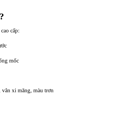
ì?
 cao cấp:
ước
ống mốc
, vân xi măng, màu trơn