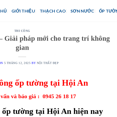
CHỦ
GIỚI THIỆU
THẠCH CAO
SƠN NƯỚC
ỐP TƯỜ
THI CÔNG
– Giải pháp mới cho trang trí không
gian
 ON
5 THÁNG 12, 2025
BY
NỘI THẤT ĐẸP
công ốp tường tại Hội An
 vấn và báo giá :
0945 26 18 17
 ốp tường tại Hội An hiện nay