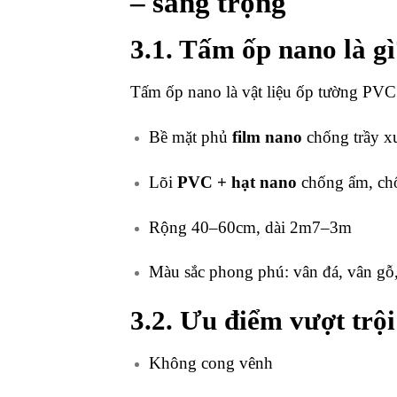
– sang trọng
3.1. Tấm ốp nano là g
Tấm ốp nano là vật liệu ốp tường PVC
Bề mặt phủ
film nano
chống trầy x
Lõi
PVC + hạt nano
chống ẩm, ch
Rộng 40–60cm, dài 2m7–3m
Màu sắc phong phú: vân đá, vân gỗ
3.2. Ưu điểm vượt trội
Không cong vênh