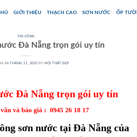
CHỦ
GIỚI THIỆU
THẠCH CAO
SƠN NƯỚC
ỐP TƯ
THI CÔNG
nước Đà Nẵng trọn gói uy tín
ON
24 THÁNG 11, 2025
BY
NỘI THẤT ĐẸP
ước
Đà Nẵng trọn gói uy tín
 vấn và báo giá :
0945 26 18 17
 công sơn nước tại Đà Nẵng của