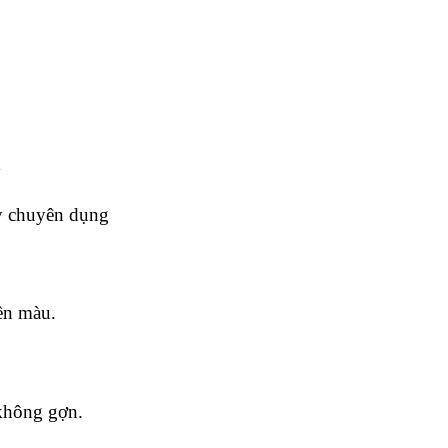
m
y chuyên dụng
ền màu.
không gợn.