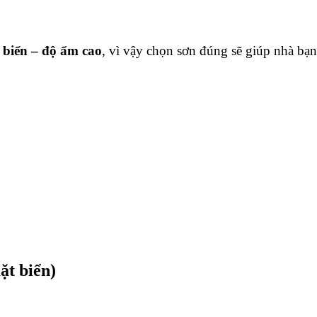
 biển – độ ẩm cao
, vì vậy chọn sơn đúng sẽ giúp nhà bạn
ặt biển)