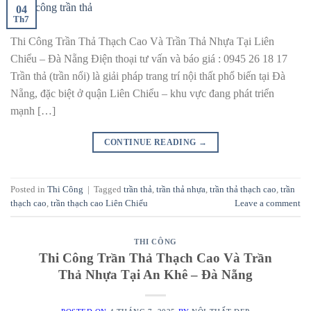
04
Th7
Thi Công Trần Thả Thạch Cao Và Trần Thả Nhựa Tại Liên
Chiểu – Đà Nẵng Điện thoại tư vấn và báo giá : 0945 26 18 17
Trần thả (trần nổi) là giải pháp trang trí nội thất phổ biến tại Đà
Nẵng, đặc biệt ở quận Liên Chiểu – khu vực đang phát triển
mạnh […]
CONTINUE READING
→
Posted in
Thi Công
|
Tagged
trần thả
,
trần thả nhựa
,
trần thả thạch cao
,
trần
thạch cao
,
trần thạch cao Liên Chiểu
Leave a comment
THI CÔNG
Thi Công Trần Thả Thạch Cao Và Trần
Thả Nhựa Tại An Khê – Đà Nẵng