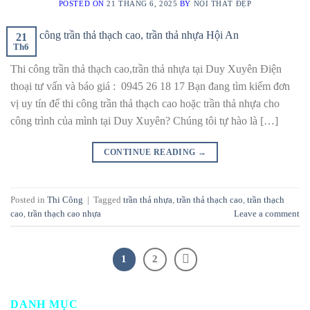
POSTED ON
21 THÁNG 6, 2025
BY
NỘI THẤT ĐẸP
21
Th6
Thi công trần thả thạch cao,trần thả nhựa tại Duy Xuyên Điện
thoại tư vấn và báo giá : 0945 26 18 17 Bạn đang tìm kiếm đơn
vị uy tín để thi công trần thả thạch cao hoặc trần thả nhựa cho
công trình của mình tại Duy Xuyên? Chúng tôi tự hào là […]
CONTINUE READING
→
Posted in
Thi Công
|
Tagged
trần thả nhựa
,
trần thả thạch cao
,
trần thạch
cao
,
trần thạch cao nhựa
Leave a comment
1
2
DANH MỤC