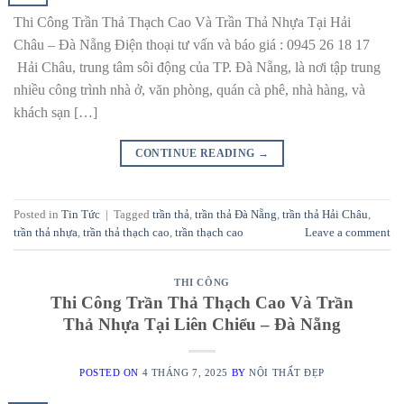
Thi Công Trần Thả Thạch Cao Và Trần Thả Nhựa Tại Hải
Châu – Đà Nẵng Điện thoại tư vấn và báo giá : 0945 26 18 17
Hải Châu, trung tâm sôi động của TP. Đà Nẵng, là nơi tập trung
nhiều công trình nhà ở, văn phòng, quán cà phê, nhà hàng, và
khách sạn […]
CONTINUE READING
→
Posted in
Tin Tức
|
Tagged
trần thả
,
trần thả Đà Nẵng
,
trần thả Hải Châu
,
trần thả nhựa
,
trần thả thạch cao
,
trần thạch cao
Leave a comment
THI CÔNG
Thi Công Trần Thả Thạch Cao Và Trần
Thả Nhựa Tại Liên Chiểu – Đà Nẵng
POSTED ON
4 THÁNG 7, 2025
BY
NỘI THẤT ĐẸP