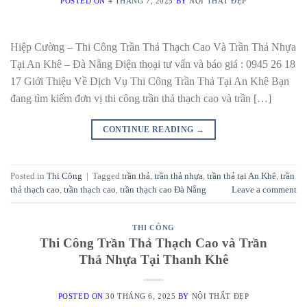
POSTED ON
4 THÁNG 7, 2025
BY
NỘI THẤT ĐẸP
Hiệp Cường – Thi Công Trần Thả Thạch Cao Và Trần Thả Nhựa
Tại An Khê – Đà Nẵng Điện thoại tư vấn và báo giá : 0945 26 18
17 Giới Thiệu Về Dịch Vụ Thi Công Trần Thả Tại An Khê Bạn
đang tìm kiếm đơn vị thi công trần thả thạch cao và trần […]
CONTINUE READING
→
Posted in
Thi Công
|
Tagged
trần thả
,
trần thả nhựa
,
trần thả tại An Khê
,
trần
thả thạch cao
,
trần thạch cao
,
trần thạch cao Đà Nẵng
Leave a comment
THI CÔNG
Thi Công Trần Thả Thạch Cao và Trần
Thả Nhựa Tại Thanh Khê
POSTED ON
30 THÁNG 6, 2025
BY
NỘI THẤT ĐẸP