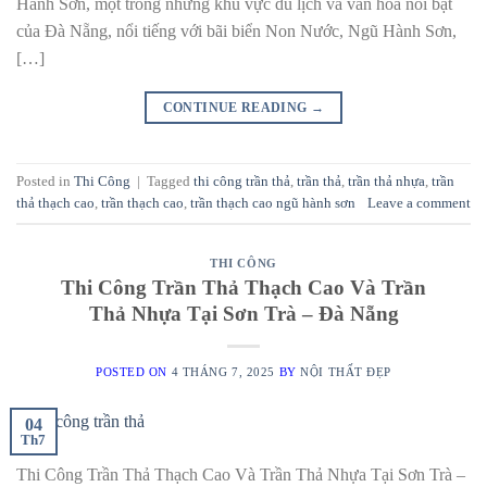
Hành Sơn, một trong những khu vực du lịch và văn hóa nổi bật
của Đà Nẵng, nổi tiếng với bãi biển Non Nước, Ngũ Hành Sơn,
[…]
CONTINUE READING
→
Posted in
Thi Công
|
Tagged
thi công trần thả
,
trần thả
,
trần thả nhựa
,
trần
thả thạch cao
,
trần thạch cao
,
trần thạch cao ngũ hành sơn
Leave a comment
THI CÔNG
Thi Công Trần Thả Thạch Cao Và Trần
Thả Nhựa Tại Sơn Trà – Đà Nẵng
POSTED ON
4 THÁNG 7, 2025
BY
NỘI THẤT ĐẸP
04
Th7
Thi Công Trần Thả Thạch Cao Và Trần Thả Nhựa Tại Sơn Trà –