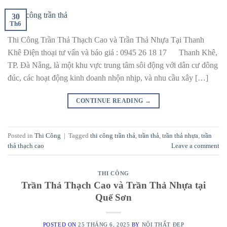
30
Th6
Thi Công Trần Thả Thạch Cao và Trần Thả Nhựa Tại Thanh
Khê Điện thoại tư vấn và báo giá : 0945 26 18 17 Thanh Khê,
TP. Đà Nẵng, là một khu vực trung tâm sôi động với dân cư đông
đúc, các hoạt động kinh doanh nhộn nhịp, và nhu cầu xây […]
CONTINUE READING
→
Posted in
Thi Công
|
Tagged
thi công trần thả
,
trần thả
,
trần thả nhựa
,
trần
thả thạch cao
Leave a comment
THI CÔNG
Trần Thả Thạch Cao và Trần Thả Nhựa tại
Quế Sơn
POSTED ON
25 THÁNG 6, 2025
BY
NỘI THẤT ĐẸP