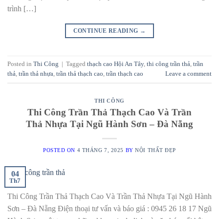
trình […]
CONTINUE READING
→
Posted in
Thi Công
|
Tagged
thạch cao Hội An Tây
,
thi công trần thả
,
trần
thả
,
trần thả nhựa
,
trần thả thạch cao
,
trần thạch cao
Leave a comment
THI CÔNG
Thi Công Trần Thả Thạch Cao Và Trần
Thả Nhựa Tại Ngũ Hành Sơn – Đà Nẵng
POSTED ON
4 THÁNG 7, 2025
BY
NỘI THẤT ĐẸP
04
Th7
Thi Công Trần Thả Thạch Cao Và Trần Thả Nhựa Tại Ngũ Hành
Sơn – Đà Nẵng Điện thoại tư vấn và báo giá : 0945 26 18 17 Ngũ